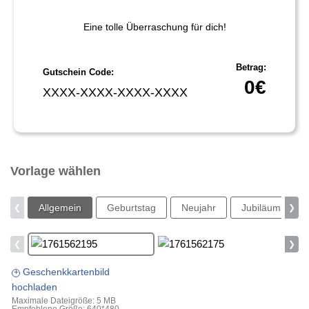
Eine tolle Überraschung für dich!
Betrag:
Gutschein Code:
0
€
XXXX-XXXX-XXXX-XXXX
Vorlage wählen
Allgemein
Geburtstag
Neujahr
Jubiläum
❮
❯
❮
❯
Geschenkkartenbild
+
hochladen
Maximale Dateigröße: 5 MB