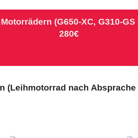
n Motorrädern
(G650-XC, G310-GS u
280€
en
(Leihmotorrad nach Absprache 