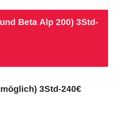
nd Beta Alp 200) 3Std-
möglich) 3Std-
240€