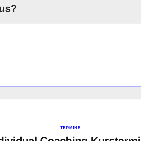
aus?
TERMINE
dividual Coaching Kursterm