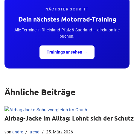
NÄCHSTER SCHRITT
Dein nächstes Motorrad-Training
Alle Termine in Rheinland-Pfalz & Saarland — direkt online
buchen.
Trainings ansehen →
Ähnliche Beiträge
Airbag-Jacke im Alltag: Lohnt sich der Schutz
von
andre
trend
25. März 2026