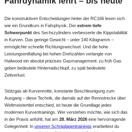
Fahrdynamik lehrt – bis heute
Die konstruktiven Entscheidungen hinter der RC166 lesen sich
wie ein Grundkurs in Fahrphysik. Der
extrem tiefe
Schwerpunkt
des Sechszylinders verbesserte die Kippstabilität
in Kurven. Das geringe Gewicht – unter 140 Kilogramm –
ermöglichte schnelle Richtungswechsel. Und die hohe
Leistungsentfaltung bei hohen Drehzahlen verlangte von
Hailwood ein absolut präzises Gasmanagement: zu früh Gas
geben bedeutete Hinterradschlupf, zu spät bedeutete
Zeitverlust.
Stützgas ab Kurvenmitte, konstante Beschleunigung zum
Ausgang – diese Technik, die damals auf der Rennstrecke über
Weltmeistertitel entschied, ist heute die Grundlage jedes
modernen Kurventrainings. Wer verstehen möchte, wie sich das
in der Praxis anfühlt, hat am
28. März 2026
eine hervorragende
Gelegenheit: In
unseren Schräglagentrainings
erarbeitest du