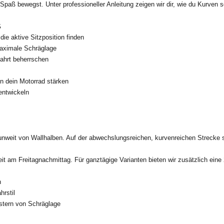
paß bewegst. Unter professioneller Anleitung zeigen wir dir, wie du Kurven s
ß
ie aktive Sitzposition finden
maximale Schräglage
ahrt beherrschen
in dein Motorrad stärken
entwickeln
nweit von Wallhalben. Auf der abwechslungsreichen, kurvenreichen Strecke s
zeit am Freitagnachmittag. Für
ganztägige Varianten
bieten wir zusätzlich ein
n
rstil
stern von Schräglage