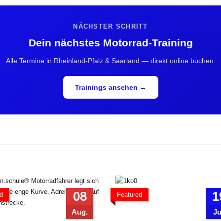
NÄCHSTER SCHRITT
Dein nächstes Motorrad-Training
Alle Termine in Rheinland-Pfalz & Saarland — direkt online buchen.
Trainings ansehen →
08
1
d
Featured
Aug.
Ju