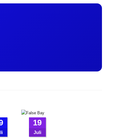
9
19
li
Juli