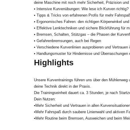
deine Maschine mit noch mehr Sicherheit, Präzision und S
• Intensive Kurvenübungen: Wie lese ich Kurven richtig?
• Tipps & Tricks von erfahrenen Profis für mehr Fahrspa
• Ergonomisches Fahren: den richtigen Körperwinkel und d
• Effektive Lenktechniken und sichere Blickführung für 
• Bremsen, Schalten, Stützgas – die Phasen der Kurvenf
• Gefahrenbremsungen, auch bei Regen
• Verschiedene Kurvenlinien ausprobieren und Vertrauen 
• Handlungsmuster für Hindernisse und Überraschungen 
Highlights
Unsere Kurventrainings führen uns über den Mühlenweg u
deine Technik direkt in der Praxis.
Die Trainingseinheit dauert ca. 3 Stunden, je nach Start
Dein Nutzen:
•Mehr Sicherheit und Vertrauen in allen Kurvensituatione
•Mehr Fahrspaß durch saubere Linienwahl und aktiven Fah
•Mehr Routine beim Bremsen, Ausweichen und beim Mei