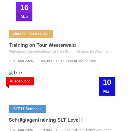
16
Mai
eintägig, Westerwald
Training on Tour Westerwald
Eintägiges Kurventraining Auf Öffentlichen Straßen Im Westerwald
16. Mai 2026
169,00
€
This event has passed
10
Ausgebucht
Mai
SLT LI Sembach
Schräglagentraining SLT Level I
10. Mai 2026
179,00
€
Zur Zeit ist kein Ticket verfügbar