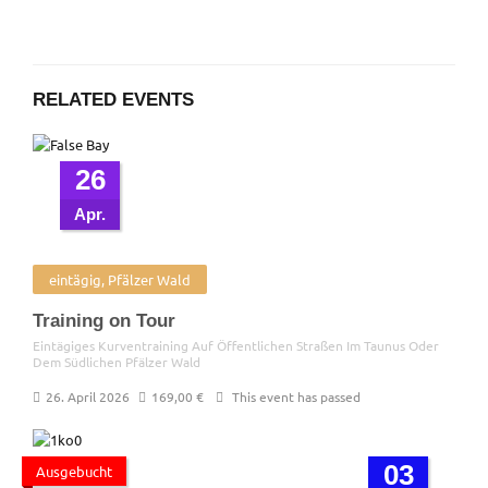
RELATED EVENTS
26
Apr.
eintägig, Pfälzer Wald
Training on Tour
Eintägiges Kurventraining Auf Öffentlichen Straßen Im Taunus Oder
Dem Südlichen Pfälzer Wald
26. April 2026
169,00
€
This event has passed
03
Ausgebucht