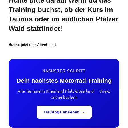
Achte bitte darauf wenn du das
Training buchst, ob der Kurs im
Taunus oder im südlichen Pfälzer
Wald stattfindet!
dein Abenteuer!
Buche jetzt
NÄCHSTER SCHRITT
Dein nächstes Motorrad-Training
Alle Termine in Rheinland-Pfalz & Saarland — direkt
online buchen.
Trainings ansehen →