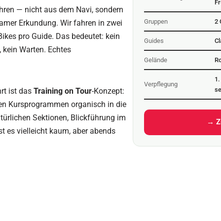
Fr
ahren — nicht aus dem Navi, sondern
Gruppen
2 
amer Erkundung. Wir fahren in zwei
ikes pro Guide. Das bedeutet: kein
Guides
Cl
, kein Warten. Echtes
Gelände
Ro
1.
Verpflegung
se
rt ist das
Training on Tour
-Konzept:
en Kursprogrammen organisch in die
türlichen Sektionen, Blickführung im
→ Z
t es vielleicht kaum, aber abends