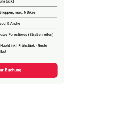
ühstück)
Gruppen, max. 6 Bikes
audi & André
utes Forestières (Straßenreifen)
 Nacht inkl. Frühstück · Reste
lbst
ur Buchung