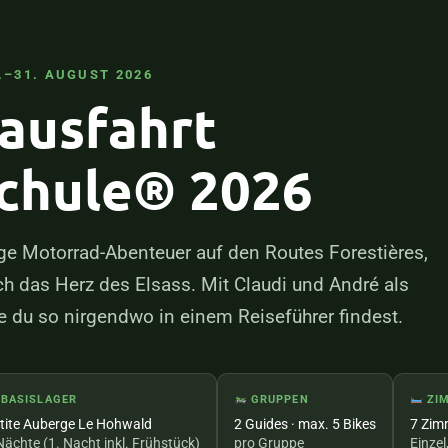
–31. AUGUST 2026
ausfahrt
schule® 2026
ge Motorrad-Abenteuer auf den Routes Forestières,
h das Herz des Elsass. Mit Claudi und André als
e du so nirgendwo in einem Reiseführer findest.
BASISLAGER
GRUPPEN
ZI
tite Auberge Le Hohwald
2 Guides · max. 5 Bikes
7 Zim
Nächte (1. Nacht inkl. Frühstück)
pro Gruppe
Einzel