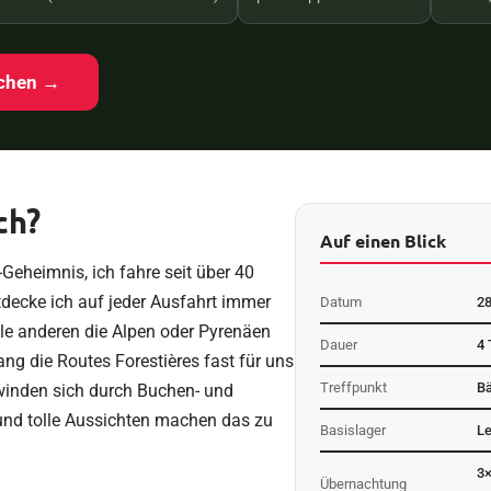
uchen →
ch?
Auf einen Blick
Geheimnis, ich fahre seit über 40
decke ich auf jeder Ausfahrt immer
Datum
2
le anderen die Alpen oder Pyrenäen
Dauer
4 
ang die Routes Forestières fast für uns
Treffpunkt
Bä
winden sich durch Buchen- und
und tolle Aussichten machen das zu
Basislager
Le
3×
Übernachtung