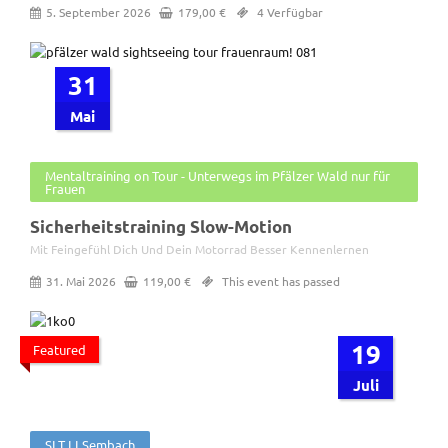
5. September 2026
179,00
€
4 Verfügbar
31
Mai
Mentaltraining on Tour - Unterwegs im Pfälzer Wald nur für
Frauen
Sicherheitstraining Slow-Motion
Mit Feingefühl Dich Und Dein Motorrad Besser Kennenlernen
31. Mai 2026
119,00
€
This event has passed
19
Featured
Juli
SLT LI Sembach