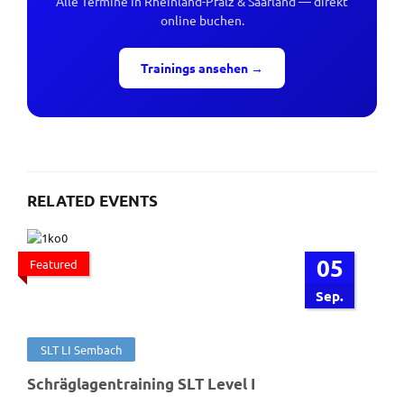
Alle Termine in Rheinland-Pfalz & Saarland — direkt
online buchen.
Trainings ansehen →
RELATED EVENTS
05
Featured
Sep.
SLT LI Sembach
Schräglagentraining SLT Level I