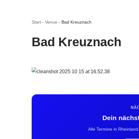
Start
-
Venue
-
Bad Kreuznach
Bad Kreuznach
NÄ
Dein nächs
Alle Termine in Rheinland