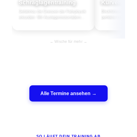
Schräglagentraining
Kurventechn
Gefahrlos die Grenzen der Fahrphysik
Blickführung, Lenki
erkunden. Mit Auslegermotorrädern
perfekte Linie auf 
trainierst du Schräglagen bis 45°.
Motorrad.
← Wische für mehr →
Alle Termine ansehen →
SO LÄUFT DEIN TRAINING AB