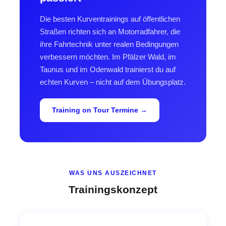
Die besten Kurventrainings auf öffentlichen
Straßen richten sich an Motorradfahrer, die
ihre Fahrtechnik unter realen Bedingungen
verbessern möchten. Im Pfälzer Wald, im
Taunus und im Odenwald trainierst du auf
echten Kurven – nicht auf dem Übungsplatz.
Training on Tour Termine →
WAS UNS AUSZEICHNET
Trainingskonzept