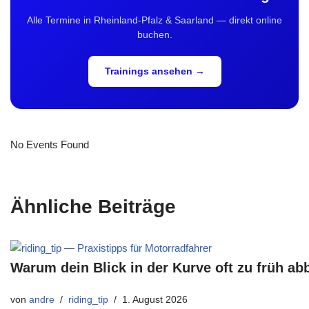
Alle Termine in Rheinland-Pfalz & Saarland — direkt online
buchen.
Trainings ansehen →
No Events Found
Ähnliche Beiträge
Warum dein Blick in der Kurve oft zu früh ab
von
andre
riding_tip
1. August 2026