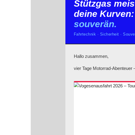
Stützgas meis
deine Kurven:
souverän.
Fahrtechnik · Sicherheit · Souve
Hallo zusammen,
vier Tage Motorrad-Abenteuer 