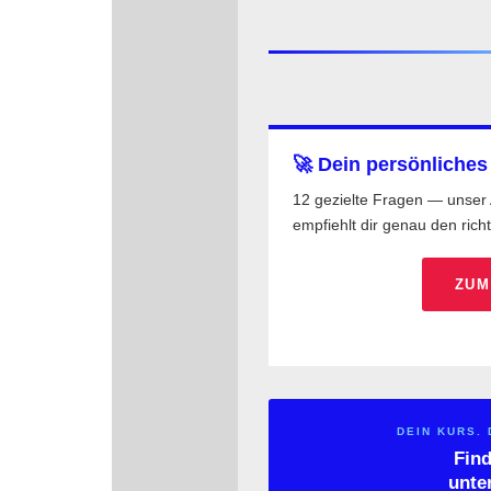
🚀 Dein persönliche
12 gezielte Fragen — unser 
empfiehlt dir genau den rich
ZUM
DEIN KURS. 
Find
unte