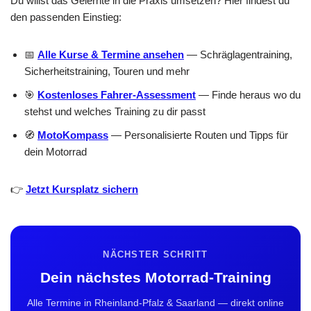
Du willst das Gelernte in die Praxis umsetzen? Hier findest du
den passenden Einstieg:
📅
Alle Kurse & Termine ansehen
— Schräglagentraining,
Sicherheitstraining, Touren und mehr
🎯
Kostenloses Fahrer-Assessment
— Finde heraus wo du
stehst und welches Training zu dir passt
🧭
MotoKompass
— Personalisierte Routen und Tipps für
dein Motorrad
👉
Jetzt Kursplatz sichern
NÄCHSTER SCHRITT
Dein nächstes Motorrad-Training
Alle Termine in Rheinland-Pfalz & Saarland — direkt online