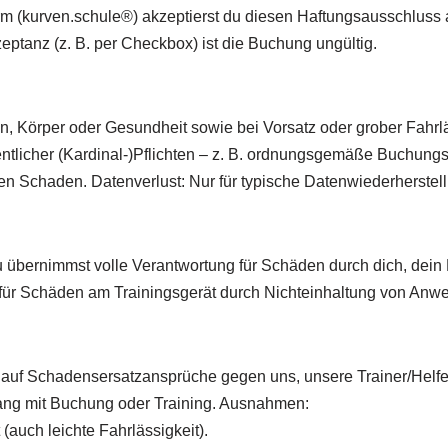
m (kurven.schule®) akzeptierst du diesen Haftungsausschluss a
eptanz (z. B. per Checkbox) ist die Buchung ungültig.
, Körper oder Gesundheit sowie bei Vorsatz oder grober Fahrläs
sentlicher (Kardinal-)Pflichten – z. B. ordnungsgemäße Buchun
en Schaden. Datenverlust: Nur für typische Datenwiederherstel
 übernimmst volle Verantwortung für Schäden durch dich, dein M
t für Schäden am Trainingsgerät durch Nichteinhaltung von An
 – auf Schadensersatzansprüche gegen uns, unsere Trainer/Helf
ang mit Buchung oder Training. Ausnahmen:
auch leichte Fahrlässigkeit).