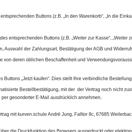
ntsprechenden Buttons (z.B. „In den Warenkorb“, „In die Einkau
des entsprechenden Buttons (z.B. „Weiter zur Kasse“, „Weiter zur
n, Auswahl der Zahlungsart, Bestätigung der AGB und Widerruf
are von deren üblichen Beschaffenheit und Verwendungsvorauss
Buttons „Jetzt kaufen“. Dies stellt Ihre verbindliche Bestellung
atisierte Bestellbestätigung, mit der der Vertrag noch nicht 
n per gesonderter E-Mail ausdrücklich annehmen.
rtrag mit kurven.schule André Jung, Falltor 8c, 67685 Weilerba
 über die Druckfunktion des Browsers ausgedruckt oder elektro