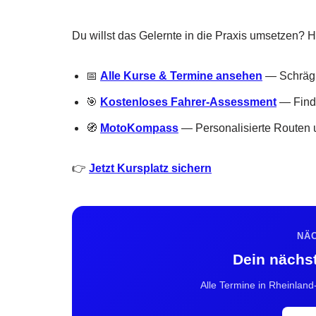
Du willst das Gelernte in die Praxis umsetzen? H
📅
Alle Kurse & Termine ansehen
— Schrägla
🎯
Kostenloses Fahrer-Assessment
— Finde
🧭
MotoKompass
— Personalisierte Routen u
👉
Jetzt Kursplatz sichern
NÄ
Dein nächs
Alle Termine in Rheinland