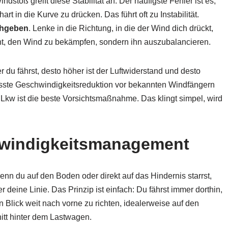
ndstoß greift diese Stabilität an. Der häufigste Fehler ist es,
 in die Kurve zu drücken. Das führt oft zu Instabilität.
chgeben
. Lenke in die Richtung, in die der Wind dich drückt,
icht, den Wind zu bekämpfen, sondern ihn auszubalancieren.
r du fährst, desto höher ist der Luftwiderstand und desto
wusste Geschwindigkeitsreduktion vor bekannten Windfängern
 Lkw ist die beste Vorsichtsmaßnahme. Das klingt simpel, wird
hwindigkeitsmanagement
nn du auf den Boden oder direkt auf das Hindernis starrst,
r deine Linie. Das Prinzip ist einfach: Du fährst immer dorthin,
 Blick weit nach vorne zu richten, idealerweise auf den
tt hinter dem Lastwagen.