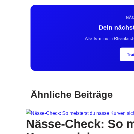
NÄ
Dein nächs
Alle Termine in Rheinland
Tra
Ähnliche Beiträge
Nässe-Check: So m