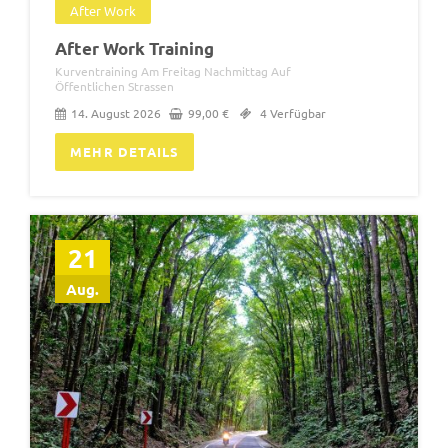
After Work
After Work Training
Kurventraining Am Freitag Nachmittag Auf
Öffentlichen Strassen
14. August 2026
99,00
€
4 Verfügbar
MEHR DETAILS
21
Aug.