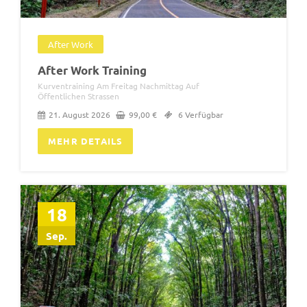
After Work
After Work Training
Kurventraining Am Freitag Nachmittag Auf
Öffentlichen Strassen
21. August 2026
99,00
€
6 Verfügbar
MEHR DETAILS
18
Sep.