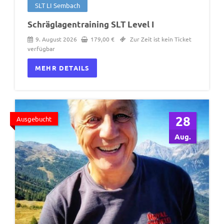
SLT LI Sembach
Schräglagentraining SLT Level I
9. August 2026
179,00
€
Zur Zeit ist kein Ticket
verfügbar
MEHR DETAILS
28
Ausgebucht
Aug.