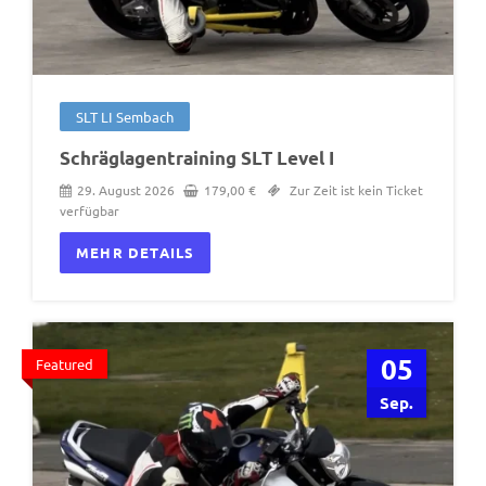
SLT LI Sembach
Schräglagentraining SLT Level I
29. August 2026
179,00
€
Zur Zeit ist kein Ticket
verfügbar
MEHR DETAILS
05
Featured
Sep.