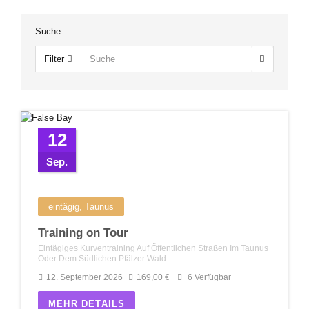
Suche
Filter
12
Sep.
eintägig, Taunus
Training on Tour
Eintägiges Kurventraining Auf Öffentlichen Straßen Im Taunus
Oder Dem Südlichen Pfälzer Wald
12. September 2026
169,00
€
6 Verfügbar
MEHR DETAILS