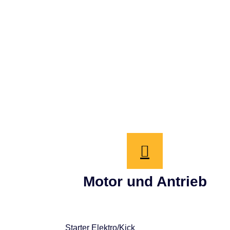
Schulungseffekt: Weniger Stress, mehr lernen d
„Umfallen“ seinen Schrecken, was die Angstbarr
Fehler werden nicht sofort „bestraft“ – die Masc
entspannter geübt werden können.
Motor und Antrieb
Starter Elektro/Kick