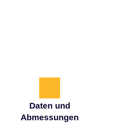
, im Trial-Setup etwa 750mm) verliert das
und Kupplungsfeinmotorik intensiver und
Daten und
Abmessungen