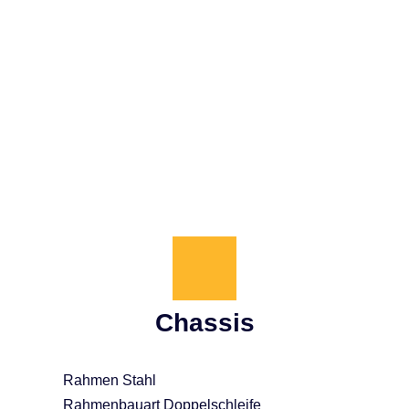
urch das geringe Gewicht und die niedrige Sitzhöhe (ca. 830 mm
iere senkt und Experimentieren mit neuen Techniken fördert.
hine verzeiht viel, sodass Blickführung, Körperhaltung, Brems- 
Chassis
Rahmen Stahl
Rahmenbauart Doppelschleife