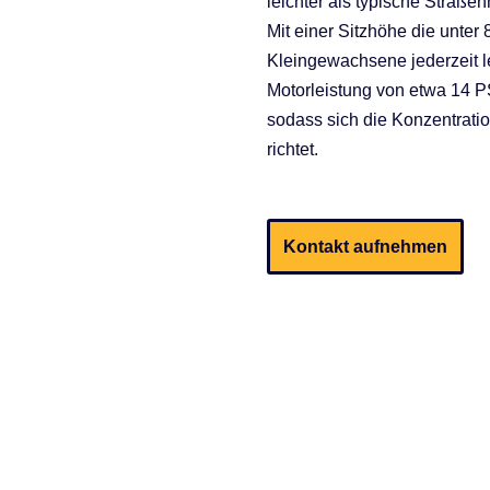
leichter als typische Straße
Mit einer Sitzhöhe die unter
Kleingewachsene jederzeit l
Motorleistung von etwa 14 PS
sodass sich die Konzentratio
richtet.
Kontakt aufnehmen
s denn überhaupt?